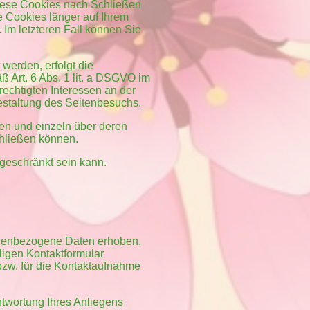
diese Cookies nach Schließen
e Cookies länger auf Ihrem
 Im letzteren Fall können Sie
werden, erfolgt die
 Art. 6 Abs. 1 lit. a DSGVO im
rechtigten Interessen an der
estaltung des Seitenbesuchs.
den und einzeln über deren
hließen können.
ngeschränkt sein kann.
onenbezogene Daten erhoben.
ligen Kontaktformular
bzw. für die Kontaktaufnahme
ntwortung Ihres Anliegens