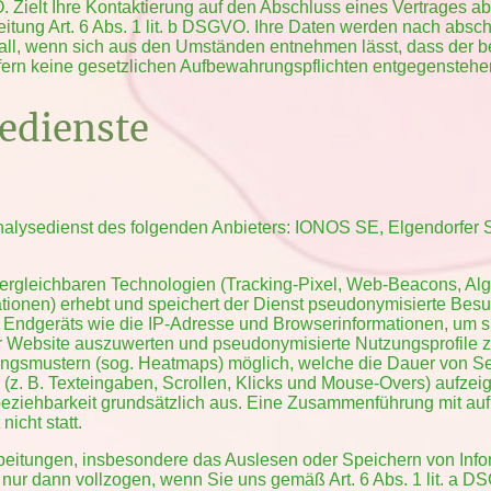
. Zielt Ihre Kontaktierung auf den Abschluss eines Vertrages ab,
eitung Art. 6 Abs. 1 lit. b DSGVO. Ihre Daten werden nach absc
 Fall, wenn sich aus den Umständen entnehmen lässt, dass der b
ofern keine gesetzlichen Aufbewahrungspflichten entgegenstehe
edienste
alysedienst des folgenden Anbieters: IONOS SE, Elgendorfer S
 vergleichbaren Technologien (Tracking-Pixel, Web-Beacons, A
ionen) erhebt und speichert der Dienst pseudonymisierte Besu
Endgeräts wie die IP-Adresse und Browserinformationen, um sie
 Website auszuwerten und pseudonymisierte Nutzungsprofile zu
ngsmustern (sog. Heatmaps) möglich, welche die Dauer von S
en (z. B. Texteingaben, Scrollen, Klicks und Mouse-Overs) aufz
nbeziehbarkeit grundsätzlich aus. Eine Zusammenführung mit a
nicht statt.
beitungen, insbesondere das Auslesen oder Speichern von Inf
ur dann vollzogen, wenn Sie uns gemäß Art. 6 Abs. 1 lit. a D