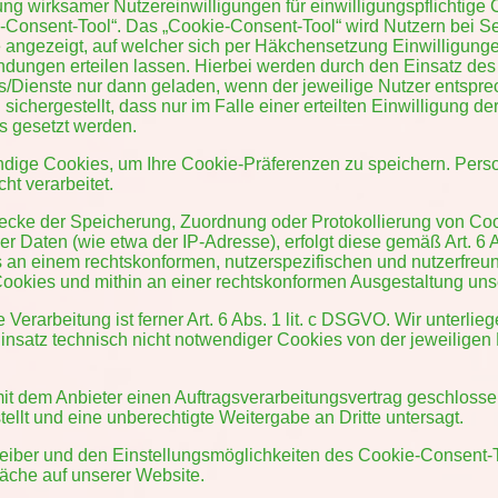
ung wirksamer Nutzereinwilligungen für einwilligungspflichtige
onsent-Tool“. Das „Cookie-Consent-Tool“ wird Nutzern bei Sei
e angezeigt, auf welcher sich per Häkchensetzung Einwilligung
dungen erteilen lassen. Hierbei werden durch den Einsatz des 
es/Dienste nur dann geladen, wenn der jeweilige Nutzer entspr
sichergestellt, dass nur im Falle einer erteilten Einwilligung d
s gesetzt werden.
endige Cookies, um Ihre Cookie-Präferenzen zu speichern. Pe
ht verarbeitet.
ecke der Speicherung, Zuordnung oder Protokollierung von Coo
 Daten (wie etwa der IP-Adresse), erfolgt diese gemäß Art. 6 A
s an einem rechtskonformen, nutzerspezifischen und nutzerfreu
okies und mithin an einer rechtskonformen Ausgestaltung unsere
Verarbeitung ist ferner Art. 6 Abs. 1 lit. c DSGVO. Wir unterlie
Einsatz technisch nicht notwendiger Cookies von der jeweiligen
 mit dem Anbieter einen Auftragsverarbeitungsvertrag geschloss
ellt und eine unberechtigte Weitergabe an Dritte untersagt.
eiber und den Einstellungsmöglichkeiten des Cookie-Consent-Too
äche auf unserer Website.