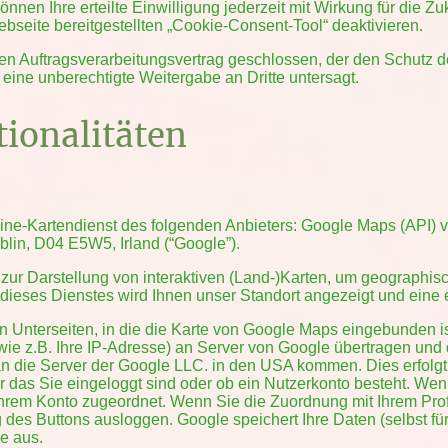
können Ihre erteilte Einwilligung jederzeit mit Wirkung für die Z
bseite bereitgestellten „Cookie-Consent-Tool“ deaktivieren.
en Auftragsverarbeitungsvertrag geschlossen, der den Schutz d
 eine unberechtigte Weitergabe an Dritte untersagt.
tionalitäten
ine-Kartendienst des folgenden Anbieters: Google Maps (API) v
lin, D04 E5W5, Irland (“Google”).
zur Darstellung von interaktiven (Land-)Karten, um geographisc
dieses Dienstes wird Ihnen unser Standort angezeigt und eine et
en Unterseiten, in die die Karte von Google Maps eingebunden i
ie z.B. Ihre IP-Adresse) an Server von Google übertragen und d
 an die Server der Google LLC. in den USA kommen. Dies erfol
ber das Sie eingeloggt sind oder ob ein Nutzerkonto besteht. We
 Ihrem Konto zugeordnet. Wenn Sie die Zuordnung mit Ihrem Prof
 des Buttons ausloggen. Google speichert Ihre Daten (selbst für
e aus.