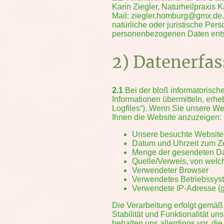
Karin Ziegler, Naturheilpraxis
Mail: ziegler.homburg@gmx.de. 
natürliche oder juristische Per
personenbezogenen Daten ents
2) Datenerfa
2.1
Bei der bloß informatorische
Informationen übermitteln, erhe
Logfiles“). Wenn Sie unsere Web
Ihnen die Website anzuzeigen:
Unsere besuchte Website
Datum und Uhrzeit zum Ze
Menge der gesendeten Da
Quelle/Verweis, von welc
Verwendeter Browser
Verwendetes Betriebssys
Verwendete IP-Adresse (gg
Die Verarbeitung erfolgt gemäß 
Stabilität und Funktionalität u
behalten uns allerdings vor, die