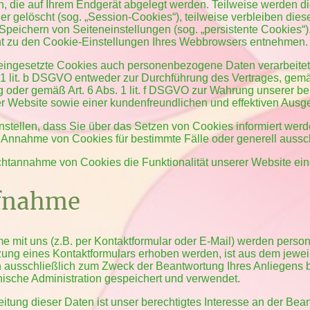
en, die auf Ihrem Endgerät abgelegt werden. Teilweise werden 
r gelöscht (sog. „Session-Cookies“), teilweise verbleiben dies
peichern von Seiteneinstellungen (sog. „persistente Cookies“).
ht zu den Cookie-Einstellungen Ihres Webbrowsers entnehmen.
eingesetzte Cookies auch personenbezogene Daten verarbeitet 
 1 lit. b DSGVO entweder zur Durchführung des Vertrages, gemäß
ung oder gemäß Art. 6 Abs. 1 lit. f DSGVO zur Wahrung unserer be
er Website sowie einer kundenfreundlichen und effektiven Ausg
nstellen, dass Sie über das Setzen von Cookies informiert wer
Annahme von Cookies für bestimmte Fälle oder generell aussc
ichtannahme von Cookies die Funktionalität unserer Website ei
ufnahme
 mit uns (z.B. per Kontaktformular oder E-Mail) werden pers
ung eines Kontaktformulars erhoben werden, ist aus dem jewei
n ausschließlich zum Zweck der Beantwortung Ihres Anliegens 
ische Administration gespeichert und verwendet.
itung dieser Daten ist unser berechtigtes Interesse an der Bea