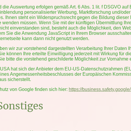
die Auswertung erfolgen gemäß Art. 6 Abs. 1 lit. f DSGVO auf 
inblendung personalisierter Werbung, Marktforschung und/oder
. Ihnen steht ein Widerspruchsrecht gegen die Bildung dieser N
 wenden müssen. Wenn Sie mit der künftigen Übermittlung Ih
icht einverstanden sind, besteht auch die Möglichkeit, den W
ndem Sie die Anwendung JavaScript in Ihrem Browser ausschalt
ternetseite kann dann nicht genutzt werden.
aben wir zur vorstehend dargestellten Verarbeitung Ihrer Daten I
ie können Ihre erteilte Einwilligung jederzeit mit Wirkung für d
ie bitte die vorstehend geschilderte Möglichkeit zur Vornahme
e USA hat sich der Anbieter dem EU-US-Datenschutzrahmen (E
eines Angemessenheitsbeschlusses der Europäischen Kommissi
s sicherstellt.
utz von Google finden sich hier:
https://business.safety.google
/
Sonstiges