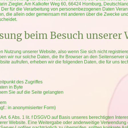
 Karin Ziegler, Am Kalkofer Weg 60, 66424 Homburg, Deutschlan
Der für die Verarbeitung von personenbezogenen Daten Verantw
son, die allein oder gemeinsam mit anderen über die Zwecke und
cheidet.
ssung beim Besuch unserer 
n Nutzung unserer Website, also wenn Sie sich nicht registrier
ben wir nur solche Daten, die Ihr Browser an den Seitenserver üb
site aufrufen, erheben wir die folgenden Daten, die für uns tec
itpunkt des Zugriffes
ten in Byte
hem Sie auf die Seite gelangten
tem
f.: in anonymisierter Form)
Art. 6 Abs. 1 lit. f DSGVO auf Basis unseres berechtigten Inter
nserer Website. Eine Weitergabe oder anderweitige Verwendung de
 Server-Logfiles nachträglich zu überprüfen, sollten konkrete An